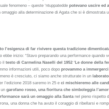
’attuale fenomeno – queste ‘ntuppatedde
potevano uscire ed 
n omaggio alla determinazione di Agata che si è dimostrata u
o l’esigenza di far rivivere questa tradizione dimenticat
tto ebbe inizio: “Stavo preparando una performance quando v
o il
testo di Carmelina Naselli del 1952 ‘Le donne della fe
mmo informazioni utili, poco dopo
provammo a immergerci n
nomeno è cresciuto, ci siamo anche strutturate in un
laborato
per l’edizione 2018 saremo in 25 e
ci mischieremo alle cande
i un
garofano rosso, una fioritura che simboleggia l’amor
rformance sarà un omaggio alla Santa
nel pieno rispetto 
rona, una donna che ha avuto il coraggio di ribellarsi e romp