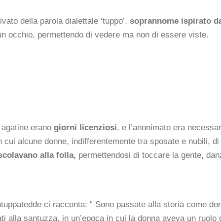
ato della parola dialettale ‘tuppo’,
soprannome ispirato da
 un occhio, permettendo di vedere ma non di essere viste.
tà agatine erano
giorni licenziosi
, e l’anonimato era necessari
n cui alcune donne, indifferentemente tra sposate e nubili, d
scolavano alla folla,
permettendosi di toccare la gente, danz
tuppatedde ci racconta: “ Sono passate alla storia come donne 
icati alla santuzza, in un’epoca in cui la donna aveva un ruol