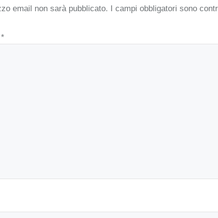
rizzo email non sarà pubblicato.
I campi obbligatori sono con
o
*