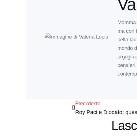
Va
Mamma ai
ma con t
bella la
mondo de
orgoglio
pensieri
contempo
Precedente
Roy Paci e Diodato: ques
Lasc