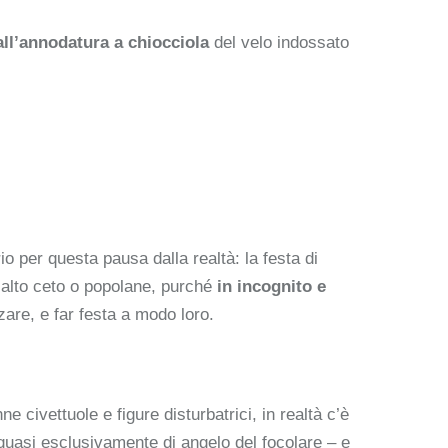
ll’annodatura a chiocciola
del velo indossato
o per questa pausa dalla realtà: la festa di
i alto ceto o popolane, purché
in incognito e
are, e far festa a modo loro.
civettuole e figure disturbatrici, in realtà c’è
o quasi esclusivamente di angelo del focolare – e