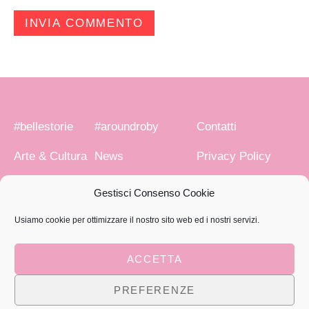
#bellestorie
#aroundroby
Contatti
Arte & Cultura
News
Privacy Policy
Da non perdere
People
Cookie Policy (UE)
Gestisci Consenso Cookie
Food & Wine
Salute & Benessere
Usiamo cookie per ottimizzare il nostro sito web ed i nostri servizi.
Mister Wedding
SUDBOOK
ACCETTA
Moda
Viaggi
PREFERENZE