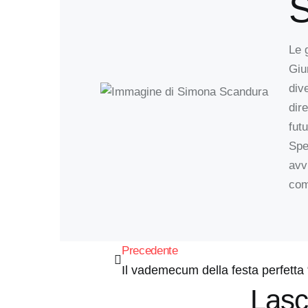
S
Le 
Giu
div
dir
futu
Spe
avvi
com
Precedente
Il vademecum della festa perfett
Lasc