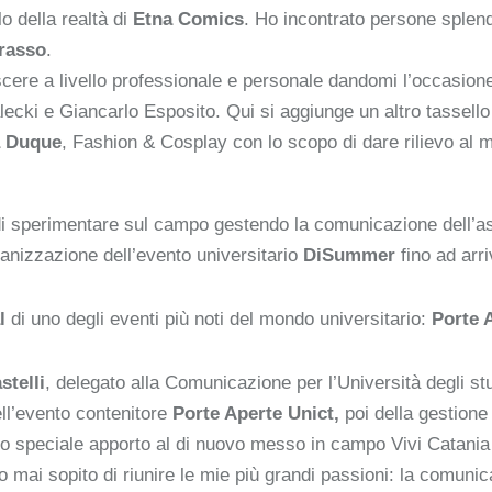
lo della realtà di
Etna Comics
. Ho incontrato persone splend
rasso
.
ere a livello professionale e personale dandomi l’occasione
ecki e Giancarlo Esposito. Qui si aggiunge un altro tassell
 Duque
, Fashion & Cosplay con lo scopo di dare rilievo al
e di sperimentare sul campo gestendo la comunicazione dell’
anizzazione dell’evento universitario
DiSummer
fino ad arr
al
di uno degli eventi più noti del mondo universitario:
Porte 
stelli
, delegato alla Comunicazione per l’Università degli st
ll’evento contenitore
Porte Aperte Unict,
poi della gestione 
oro speciale apporto al di nuovo messo in campo Vivi Catani
o mai sopito di riunire le mie più grandi passioni: la comuni