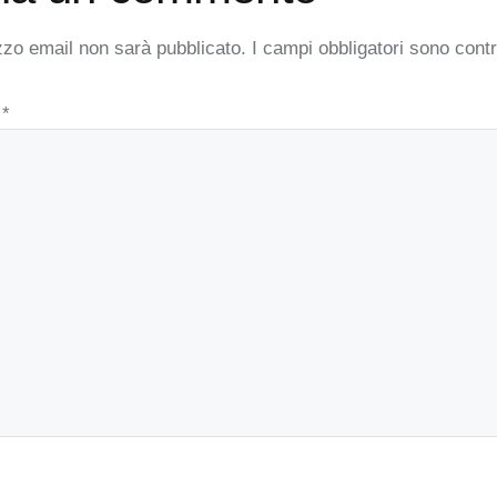
rizzo email non sarà pubblicato.
I campi obbligatori sono con
o
*